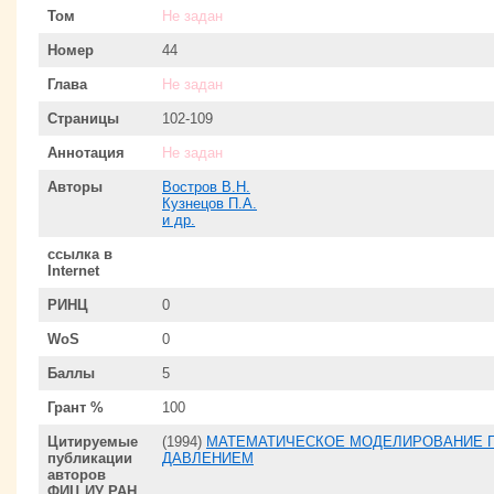
Том
Не задан
Номер
44
Глава
Не задан
Страницы
102-109
Аннотация
Не задан
Авторы
Востров В.Н.
Кузнецов П.А.
и др.
ссылка в
Internet
РИНЦ
0
WoS
0
Баллы
5
Грант %
100
Цитируемые
(1994)
МАТЕМАТИЧЕСКОЕ МОДЕЛИРОВАНИЕ 
публикации
ДАВЛЕНИЕМ
авторов
ФИЦ ИУ РАН