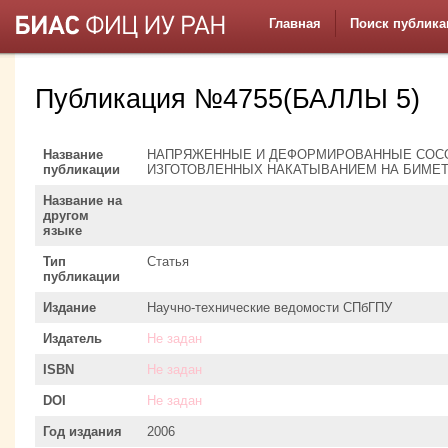
Главная
Поиск публика
Публикация №4755(БАЛЛЫ 5)
Название
НАПРЯЖЕННЫЕ И ДЕФОРМИРОВАННЫЕ СОСО
публикации
ИЗГОТОВЛЕННЫХ НАКАТЫВАНИЕМ НА БИМЕ
Название на
другом
языке
Тип
Статья
публикации
Издание
Научно-технические ведомости СПбГПУ
Издатель
Не задан
ISBN
Не задан
DOI
Не задан
Год издания
2006