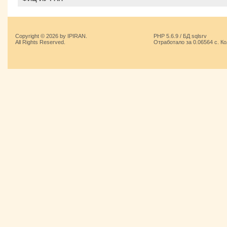
Copyright © 2026 by IPIRAN.
PHP 5.6.9 / БД sqlsrv
All Rights Reserved.
Отработало за 0.06564 с. К