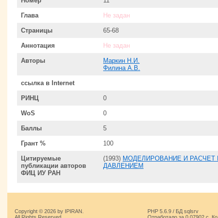
Номер
11
Глава
Не задан
Страницы
65-68
Аннотация
Не задан
Авторы
Маркин Н.И.
Филина А.В.
ссылка в Internet
РИНЦ
0
WoS
0
Баллы
5
Грант %
100
Цитируемые
(1993)
МОДЕЛИРОВАНИЕ И РАСЧЕТ
публикации авторов
ДАВЛЕНИЕМ
ФИЦ ИУ РАН
Copyright © 2026 by IPIRAN.
PHP 5.6.9 / БД sqlsrv
All Rights Reserved.
Отработало за 0.07902 с. К