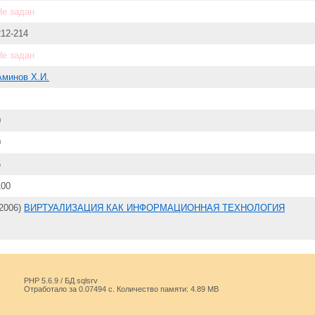
Не задан
212-214
Не задан
Аминов Х.И.
0
0
5
100
(2006)
ВИРТУАЛИЗАЦИЯ КАК ИНФОРМАЦИОННАЯ ТЕХНОЛОГИЯ
PHP 5.6.9 / БД sqlsrv
Отработало за 0.07494 с. Количество памяти: 4.89 MB