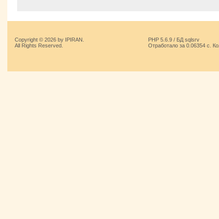
Copyright © 2026 by IPIRAN.
PHP 5.6.9 / БД sqlsrv
All Rights Reserved.
Отработало за 0.06354 с. К