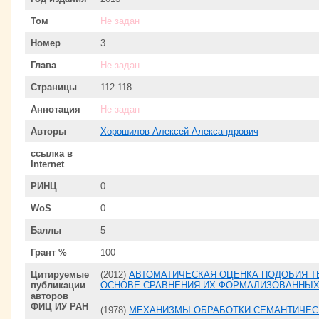
Том
Не задан
Номер
3
Глава
Не задан
Страницы
112-118
Аннотация
Не задан
Авторы
Хорошилов Алексей Александрович
ссылка в
Internet
РИНЦ
0
WoS
0
Баллы
5
Грант %
100
Цитируемые
(2012)
АВТОМАТИЧЕСКАЯ ОЦЕНКА ПОДОБИЯ Т
публикации
ОСНОВЕ СРАВНЕНИЯ ИХ ФОРМАЛИЗОВАННЫХ
авторов
ФИЦ ИУ РАН
(1978)
МЕХАНИЗМЫ ОБРАБОТКИ СЕМАНТИЧЕ