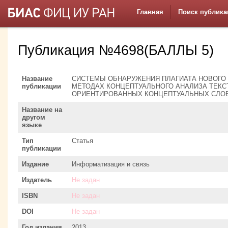
Главная
Поиск публика
Публикация №4698(БАЛЛЫ 5)
Название
СИСТЕМЫ ОБНАРУЖЕНИЯ ПЛАГИАТА НОВОГО
публикации
МЕТОДАХ КОНЦЕПТУАЛЬНОГО АНАЛИЗА ТЕКС
ОРИЕНТИРОВАННЫХ КОНЦЕПТУАЛЬНЫХ СЛО
Название на
другом
языке
Тип
Статья
публикации
Издание
Информатизация и связь
Издатель
Не задан
ISBN
Не задан
DOI
Не задан
Год издания
2013