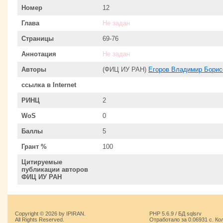
Номер
12
Глава
Не задан
Страницы
69-76
Аннотация
Не задан
Авторы
(ФИЦ ИУ РАН)
Егоров Владимир Борис
ссылка в Internet
РИНЦ
2
WoS
0
Баллы
5
Грант %
100
Цитируемые
публикации авторов
ФИЦ ИУ РАН
Copyright © 2026 by IPIRAN.
PHP 5.6.9 / БД sqlsrv
All Rights Reserved.
Отработало за 0.06931 с. Ко