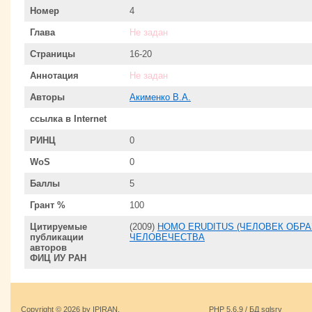
Номер
4
Глава
Не задан
Страницы
16-20
Аннотация
Не задан
Авторы
Акименко В.А.
ссылка в Internet
РИНЦ
0
WoS
0
Баллы
5
Грант %
100
Цитируемые
(2009)
HOMO ERUDITUS (ЧЕЛОВЕК ОБР
публикации
ЧЕЛОВЕЧЕСТВА
авторов
ФИЦ ИУ РАН
Copyright © 2026 by IPIRAN.
PHP 5.6.9 / БД sqlsrv