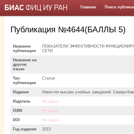
Главная
Поиск публика
Публикация №4644(БАЛЛЫ 5)
Название
ПОКАЗАТЕЛИ ЭФФЕКТИВНОСТИ ФУНКЦИОНИР
публикации
СЕТИ
Название на
другом
языке
Тип
Статья
публикации
Издание
Известия высших учебных заведений. Северо-Кавк
Издатель
Не задан
ISBN
Не задан
DOI
Не задан
Год издания
2013