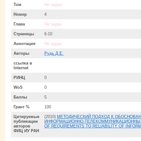
Том
Не задан
Номер
4
Глава
Не задан
Страницы
6-10
Аннотация
Не задан
Авторы
Рудь Д.Е.
ссылка в
Internet
РИНЦ
0
WoS
0
Баллы
5
Грант %
100
Цитируемые
(2010)
МЕТОДИЧЕСКИЙ ПОДХОД К ОБОСНОВА
публикации
ИНФОРМАЦИОННО-ТЕЛЕКОММУНИКАЦИОННЫХ С
авторов
OF REQUIREMENTS TO RELIABILITY OF INFO
ФИЦ ИУ РАН