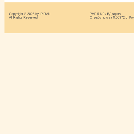
Copyright © 2026 by IPIRAN.
PHP 5.6.9 / БД sqlsrv
All Rights Reserved.
Отработало за 0.06972 с. Ко