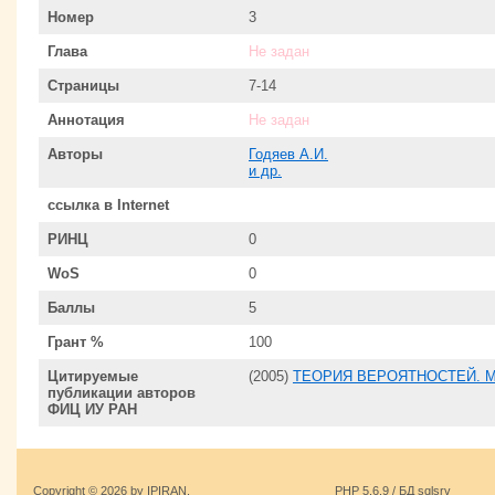
Номер
3
Глава
Не задан
Страницы
7-14
Аннотация
Не задан
Авторы
Годяев А.И.
и др.
ссылка в Internet
РИНЦ
0
WoS
0
Баллы
5
Грант %
100
Цитируемые
(2005)
ТЕОРИЯ ВЕРОЯТНОСТЕЙ. М
публикации авторов
ФИЦ ИУ РАН
Copyright © 2026 by IPIRAN.
PHP 5.6.9 / БД sqlsrv