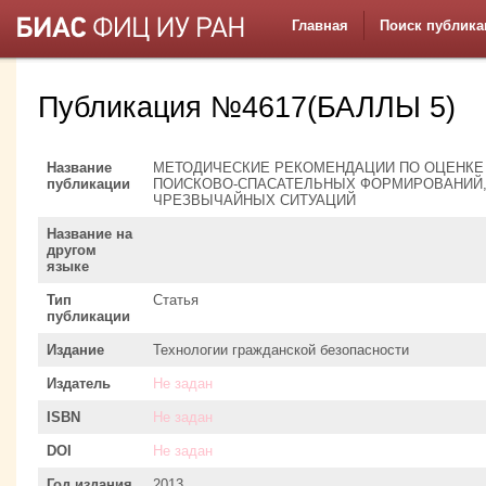
Главная
Поиск публика
Публикация №4617(БАЛЛЫ 5)
Название
МЕТОДИЧЕСКИЕ РЕКОМЕНДАЦИИ ПО ОЦЕНКЕ
публикации
ПОИСКОВО-СПАСАТЕЛЬНЫХ ФОРМИРОВАНИЙ,
ЧРЕЗВЫЧАЙНЫХ СИТУАЦИЙ
Название на
другом
языке
Тип
Статья
публикации
Издание
Технологии гражданской безопасности
Издатель
Не задан
ISBN
Не задан
DOI
Не задан
Год издания
2013