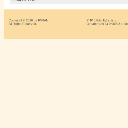
Copyright © 2026 by IPIRAN.
PHP 5.6.9 / БД sqlsrv
All Rights Reserved.
Отработало за 0.06992 с. К