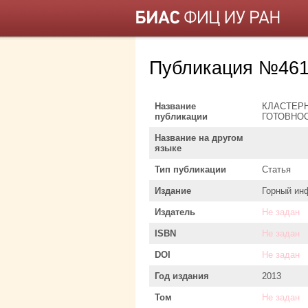
Публикация №461
Название
КЛАСТЕР
публикации
ГОТОВНО
Название на другом
языке
Тип публикации
Статья
Издание
Горный ин
Издатель
Не задан
ISBN
Не задан
DOI
Не задан
Год издания
2013
Том
Не задан