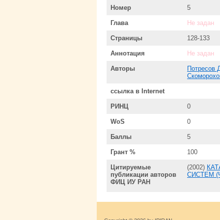
Номер
5
Глава
Не задан
Страницы
128-133
Аннотация
Не задан
Авторы
Потресов Д
Скоморохо
ссылка в Internet
РИНЦ
0
WoS
0
Баллы
5
Грант %
100
Цитируемые
(2002)
КАТ
публикации авторов
СИСТЕМ (
ФИЦ ИУ РАН