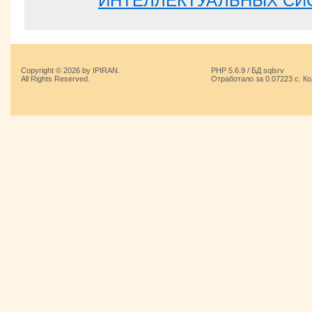
ИНТЕЛЛЕКТУАЛЬНЫХ СИ
Copyright © 2026 by IPIRAN.
PHP 5.6.9 / БД sqlsrv
All Rights Reserved.
Отработало за 0.07223 с. К