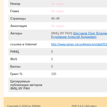
Номер
Не задан
Глава
Не задан
Страницы
46–48
Аннотация
Не задан
Авторы
(ФИЦ ИУ РАН)
Шестаков Олег Влади
Кудрявцев Алексей Андреевич
ссылка в Internet
http://www.ipiran.ru/conference/stabil
РИНЦ
0
WoS
0
Баллы
5
Грант %
100
Цитируемые
публикации авторов
ФИЦ ИУ РАН
Copyright © 2026 by IPIRAN.
PHP 5.6.9 / БД sqlsrv