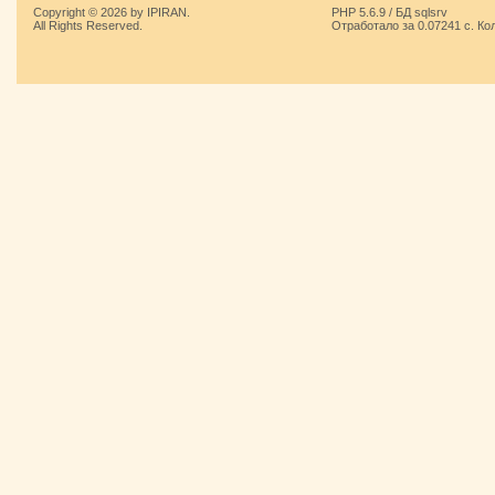
Copyright © 2026 by IPIRAN.
PHP 5.6.9 / БД sqlsrv
All Rights Reserved.
Отработало за 0.07241 с. Ко