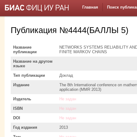
Главная
Поиск публика
Публикация №4444(БАЛЛЫ 5)
Название
NETWORKS SYSTEMS RELIABILITY AND
публикации
FINITE MARKOV CHAINS
Название на другом
языке
Тип публикации
Доклад
Издание
The 8th International conference on mathema
application (MMR 2013)
Издатель
Не задан
ISBN
Не задан
DOI
Не задан
Год издания
2013
Том
Не задан