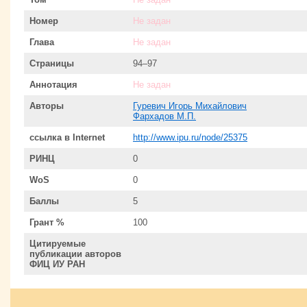
Номер
Не задан
Глава
Не задан
Страницы
94–97
Аннотация
Не задан
Авторы
Гуревич Игорь Михайлович
Фархадов М.П.
ссылка в Internet
http://www.ipu.ru/node/25375
РИНЦ
0
WoS
0
Баллы
5
Грант %
100
Цитируемые
публикации авторов
ФИЦ ИУ РАН