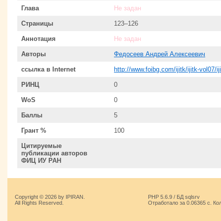
Глава
Не задан
Страницы
123–126
Аннотация
Не задан
Авторы
Федосеев Андрей Алексеевич
ссылка в Internet
http://www.foibg.com/ijitk/ijitk-vol07/i
РИНЦ
0
WoS
0
Баллы
5
Грант %
100
Цитируемые
публикации авторов
ФИЦ ИУ РАН
Copyright © 2026 by IPIRAN.
PHP 5.6.9 / БД sqlsrv
All Rights Reserved.
Отработало за 0.06365 с. Ко