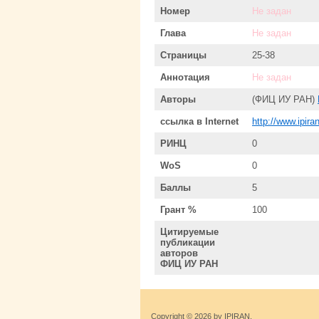
Номер
Не задан
Глава
Не задан
Страницы
25-38
Аннотация
Не задан
Авторы
(ФИЦ ИУ РАН)
ссылка в Internet
http://www.ipira
РИНЦ
0
WoS
0
Баллы
5
Грант %
100
Цитируемые
публикации
авторов
ФИЦ ИУ РАН
Copyright © 2026 by IPIRAN.