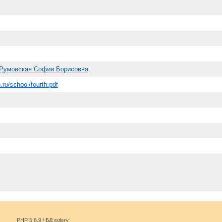
Румовская София Борисовна
n.ru/school/fourth.pdf
PHP 5.6.9 / БД sqlsrv