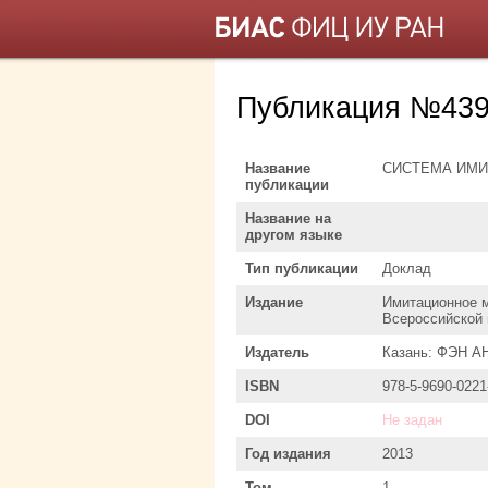
Публикация №439
Название
СИСТЕМА ИМИ
публикации
Название на
другом языке
Тип публикации
Доклад
Издание
Имитационное м
Всероссийской 
Издатель
Казань: ФЭН А
ISBN
978-5-9690-0221
DOI
Не задан
Год издания
2013
Том
1