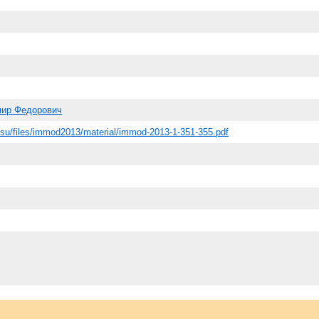
ир Федорович
n.su/files/immod2013/material/immod-2013-1-351-355.pdf