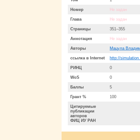
Номер
Не задан
Глава
Не задан
Страницы
351–355
Аннотация
Не задан
Авторы
Мацула Владим
ссылка в Internet
http://simulatio
РИНЦ
0
WoS
0
Баллы
5
Грант %
100
Цитируемые
публикации
авторов
ФИЦ ИУ РАН