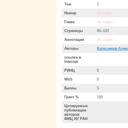
Том
2
Номер
Не задан
Глава
Не задан
Страницы
86–103
Аннотация
Не задан
Авторы
Колесников Алек
ссылка в
Internet
РИНЦ
0
WoS
0
Баллы
5
Грант %
100
Цитируемые
публикации
авторов
ФИЦ ИУ РАН