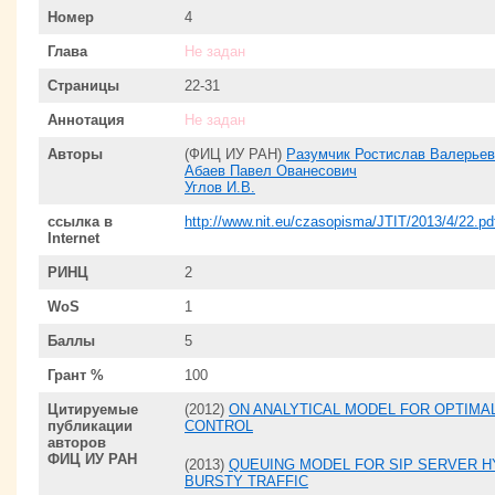
Номер
4
Глава
Не задан
Страницы
22-31
Аннотация
Не задан
Авторы
(ФИЦ ИУ РАН)
Разумчик Ростислав Валерьев
Абаев Павел Ованесович
Углов И.В.
ссылка в
http://www.nit.eu/czasopisma/JTIT/2013/4/22.pd
Internet
РИНЦ
2
WoS
1
Баллы
5
Грант %
100
Цитируемые
(2012)
ON ANALYTICAL MODEL FOR OPTIMA
публикации
CONTROL
авторов
ФИЦ ИУ РАН
(2013)
QUEUING MODEL FOR SIP SERVER 
BURSTY TRAFFIC