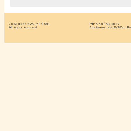
Copyright © 2026 by IPIRAN.
PHP 5.6.9 / БД sqlsrv
All Rights Reserved.
Отработало за 0.07405 с. К