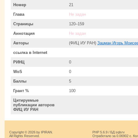
Номер
21
Глава
Не задан
Страницы
120–159
Аннотация
Не задан
Авторы
(ФИЦ ИУ РАН)
Зацман Игорь Моисе
ссылка в Internet
РИНЦ
0
WoS
0
Баллы
5
Грант %
100
Цитируемые
публикации авторов
ФИЦ ИУ РАН
Copyright © 2026 by IPIRAN.
PHP 5.6.9 / БД sqlsrv
All Rights Reserved.
Отработало за 0.06902 с. Ко