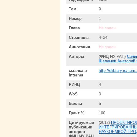
Том
9
Номер
1
Глава
Не задан
Страницы
4–34
Аннотация
Не задан
Авторы
(ФИЦ ИУ РАН)
Сини
Шаламов Анатолий 
ссылка в
http://elibrary.ru/it
Internet
РИНЦ
4
WoS
0
Баллы
5
Грант %
100
Цитируемые
(2012)
ПРОЕКТИРОВ
публикации
ИНТЕГРИРОВАННЫ
авторов
НАУКОЕМКОЙ ПРО
ФИЦ ИУ РАН