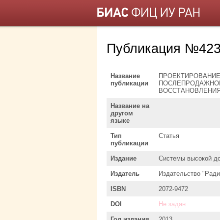
Публикация №423
Название
ПРОЕКТИРОВАНИЕ
публикации
ПОСЛЕПРОДАЖНОГ
ВОССТАНОВЛЕНИЯ
Название на
другом
языке
Тип
Статья
публикации
Издание
Системы высокой д
Издатель
Издательство "Ради
ISBN
2072-9472
DOI
Не задан
Год издания
2013