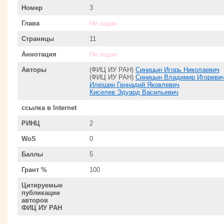
Номер
3
Глава
Не задан
Страницы
11
Аннотация
Не задан
Авторы
(ФИЦ ИУ РАН)
Синицын Игорь Николаевич
(ФИЦ ИУ РАН)
Синицын Владимир Игореви
Илюшин Геннадий Яковлевич
Киселев Эдуард Васильевич
ссылка в Internet
РИНЦ
2
WoS
0
Баллы
5
Грант %
100
Цитируемые
публикации
авторов
ФИЦ ИУ РАН