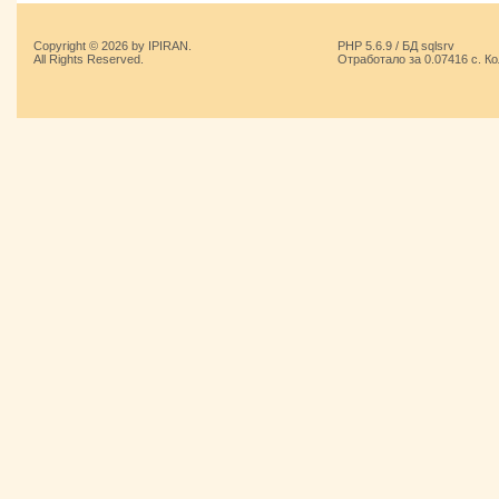
Copyright © 2026 by IPIRAN.
PHP 5.6.9 / БД sqlsrv
All Rights Reserved.
Отработало за 0.07416 с. К