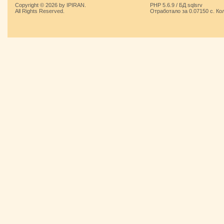
Copyright © 2026 by IPIRAN.
PHP 5.6.9 / БД sqlsrv
All Rights Reserved.
Отработало за 0.07150 с. Ко