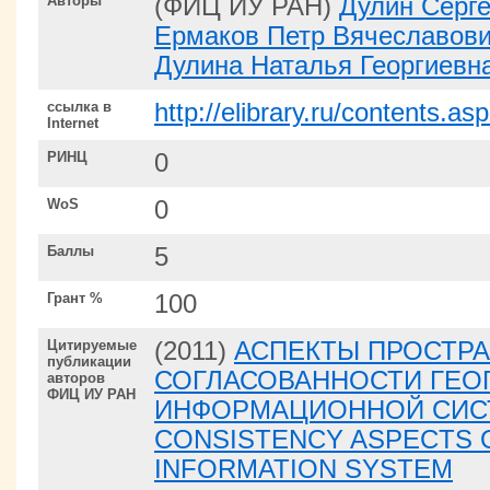
Авторы
(ФИЦ ИУ РАН)
Дулин Серге
Ермаков Петр Вячеславов
Дулина Наталья Георгиевн
ссылка в
http://elibrary.ru/contents.a
Internet
РИНЦ
0
WoS
0
Баллы
5
Грант %
100
Цитируемые
(2011)
АСПЕКТЫ ПРОСТР
публикации
СОГЛАСОВАННОСТИ ГЕО
авторов
ФИЦ ИУ РАН
ИНФОРМАЦИОННОЙ СИСТ
CONSISTENCY ASPECTS 
INFORMATION SYSTEM