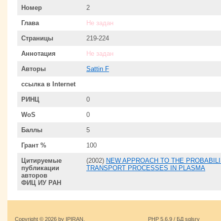
Номер
2
Глава
Не задан
Страницы
219-224
Аннотация
Не задан
Авторы
Sattin F
ссылка в Internet
РИНЦ
0
WoS
0
Баллы
5
Грант %
100
Цитируемые
(2002)
NEW APPROACH TO THE PROBABILIS
публикации
TRANSPORT PROCESSES IN PLASMA
авторов
ФИЦ ИУ РАН
Copyright © 2026 by IPIRAN.
PHP 5.6.9 / БД sqlsrv