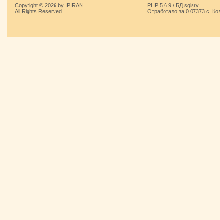
Copyright © 2026 by IPIRAN.
PHP 5.6.9 / БД sqlsrv
All Rights Reserved.
Отработало за 0.07373 с. Ко