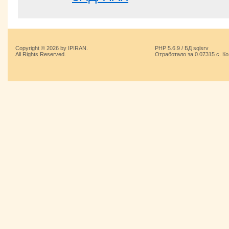
Copyright © 2026 by IPIRAN.
PHP 5.6.9 / БД sqlsrv
All Rights Reserved.
Отработало за 0.07315 с. К