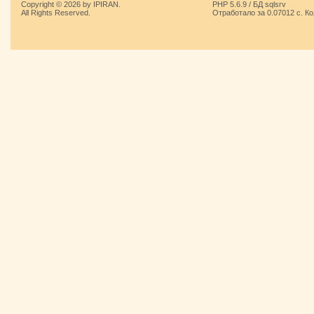
Copyright © 2026 by IPIRAN.
PHP 5.6.9 / БД sqlsrv
All Rights Reserved.
Отработало за 0.07012 с. К