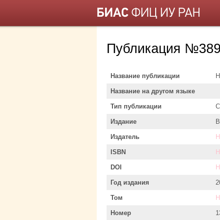
Публикация №389
Название публикации
Н
Название на другом языке
Тип публикации
С
Издание
В
Издатель
Н
ISBN
Н
DOI
Н
Год издания
2
Том
Н
Номер
1