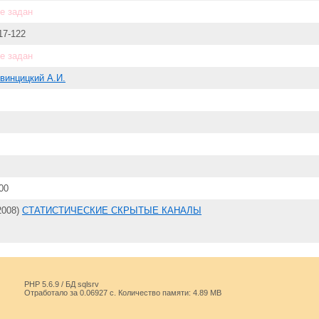
е задан
17-122
е задан
винцицкий А.И.
00
2008)
СТАТИСТИЧЕСКИЕ СКРЫТЫЕ КАНАЛЫ
PHP 5.6.9 / БД sqlsrv
Отработало за 0.06927 с. Количество памяти: 4.89 MB