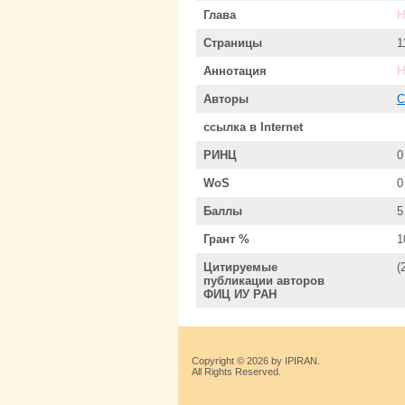
Глава
Н
Страницы
1
Аннотация
Н
Авторы
С
ссылка в Internet
РИНЦ
0
WoS
0
Баллы
5
Грант %
1
Цитируемые
(
публикации авторов
ФИЦ ИУ РАН
Copyright © 2026 by IPIRAN.
All Rights Reserved.