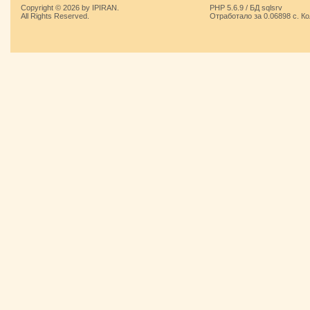
Copyright © 2026 by IPIRAN.
PHP 5.6.9 / БД sqlsrv
All Rights Reserved.
Отработало за 0.06898 с. К