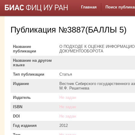
Главная
Поиск публика
Публикация №3887(БАЛЛЫ 5)
Название
О ПОДХОДЕ К ОЦЕНКЕ ИНФОРМАЦИО
публикации
ДОКУМЕНТООБОРОТА
Название на другом
языке
Тип публикации
Статья
Издание
Вестник Сибирского государственного а
М.Ф. Решетнева
Издатель
Не задан
ISBN
Не задан
DOI
Не задан
Год издания
2012
Том
Не задан