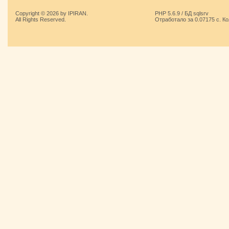
Copyright © 2026 by IPIRAN.
PHP 5.6.9 / БД sqlsrv
All Rights Reserved.
Отработало за 0.07175 с. К