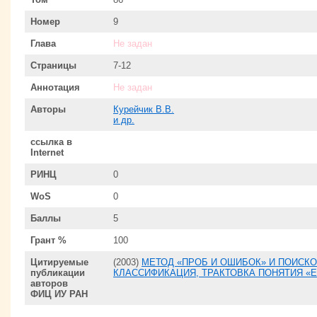
Номер
9
Глава
Не задан
Страницы
7-12
Аннотация
Не задан
Авторы
Курейчик В.В.
и др.
ссылка в
Internet
РИНЦ
0
WoS
0
Баллы
5
Грант %
100
Цитируемые
(2003)
МЕТОД «ПРОБ И ОШИБОК» И ПОИСКО
публикации
КЛАССИФИКАЦИЯ, ТРАКТОВКА ПОНЯТИЯ «
авторов
ФИЦ ИУ РАН