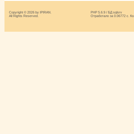
Copyright © 2026 by IPIRAN.
PHP 5.6.9 / БД sqlsrv
All Rights Reserved.
Отработало за 0.06772 с. К