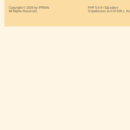
Copyright © 2026 by IPIRAN.
PHP 5.6.9 / БД sqlsrv
All Rights Reserved.
Отработало за 0.07108 с. К