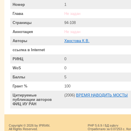
Номер
1
Глава
Не задан
Страницы
94-108
Аннотация
Не задан
Авторы
Хвостова К.В.
ссылка в Internet
РИНЦ
0
WoS
0
Баллы
5
Грант %
100
Цитируемые
(2006)
ВРЕМЯ НАВОДИТЬ МОСТЫ
публикации авторов
ФИЦ ИУ РАН
Copyright © 2026 by IPIRAN.
PHP 5.6.9 / БД sqlsrv
All Rights Reserved.
Отработало за 0.07253 с. Ко