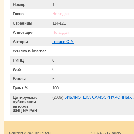
Номер
1
Глава
Не задан
Страницы
114-121
Аннотация
Не задан
Авторы
Громов О.А.
ссылка в Internet
РИНЦ
0
WoS
0
Баллы
5
Грант %
100
Цитируемые
(2006)
БИБЛИОТЕКА САМОСИНХРОННЫХ 
публикации
авторов
ФИЦ ИУ РАН
Copyright © 2026 by IPIRAN.
PHP 5.6.9 / БД sqlsrv