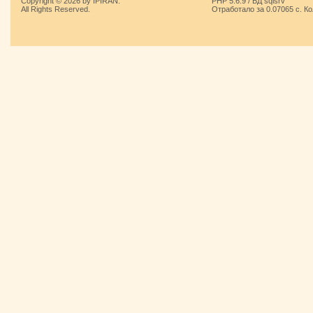
Copyright © 2026 by IPIRAN.
PHP 5.6.9 / БД sqlsrv
All Rights Reserved.
Отработало за 0.07065 с. К