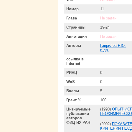
Номер
11
Глава
Не задан
Страницы
19-24
Аннотация
Не задан
Авторы
Гаврилов Р.Ю.
и др.
ссылка в
Internet
РИНЦ
0
WoS
0
Баллы
5
Грант %
100
Цитируемые
(1990)
ОПЫТ ИС
публикации
ГЕОХИМИЧЕСКО
авторов
ФИЦ ИУ РАН
(2002)
ПОКАЗАТЕ
КРИТЕРИИ НЕО