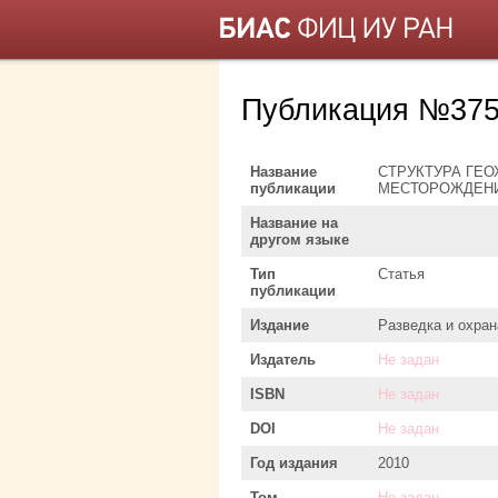
Публикация №375
Название
СТРУКТУРА ГЕ
публикации
МЕСТОРОЖДЕНИ
Название на
другом языке
Тип
Статья
публикации
Издание
Разведка и охран
Издатель
Не задан
ISBN
Не задан
DOI
Не задан
Год издания
2010
Том
Не задан