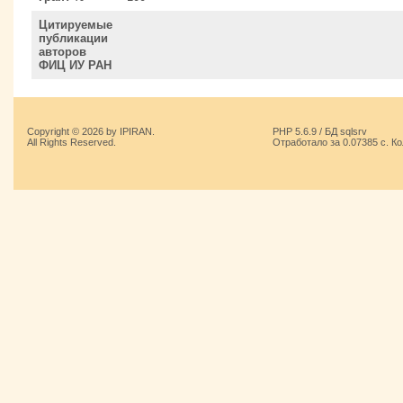
Цитируемые
публикации
авторов
ФИЦ ИУ РАН
Copyright © 2026 by IPIRAN.
PHP 5.6.9 / БД sqlsrv
All Rights Reserved.
Отработало за 0.07385 с. К