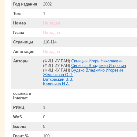
Год издания
2002
Том
1
Номер
Не задан
Глава
Не задан
Страницы
110-114
Аннотация
Не задан
Авторы
(ФИЦ ИУ РАН)
Синицын Игорь Николаевич
(ФИЦ ИУ РАН)
Синицын Владимир Игоревич
(ФИЦ ИУ РАН)
Будзко Владимир Игоревич
Желенкова О.П.
Витковский В.В.
Калинина Н.А.
ссылка в
Internet
РИНЦ
1
WoS
0
Баллы
5
Грант %
100