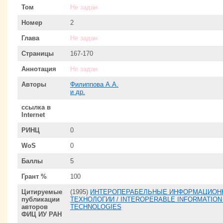
Том
Не задан
Номер
2
Глава
Не задан
Страницы
167-170
Аннотация
Не задан
Авторы
Филиппова А.А.
и др.
ссылка в
Internet
РИНЦ
0
WoS
0
Баллы
5
Грант %
100
Цитируемые
(1995)
ИНТЕРОПЕРАБЕЛЬНЫЕ ИНФОРМАЦИОНН
публикации
ТЕХНОЛОГИИ / INTEROPERABLE INFORMATION
авторов
TECHNOLOGIES
ФИЦ ИУ РАН