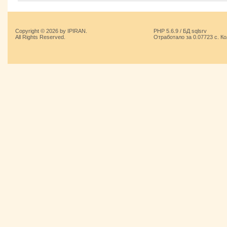
Copyright © 2026 by IPIRAN.
PHP 5.6.9 / БД sqlsrv
All Rights Reserved.
Отработало за 0.07723 с. К