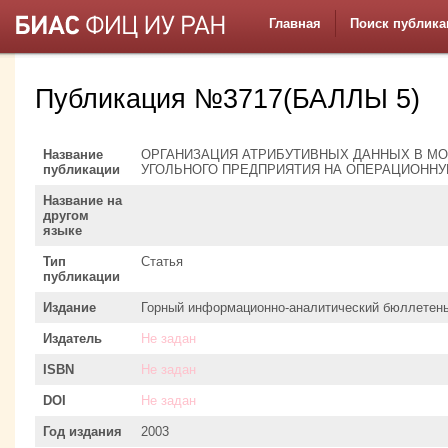
Главная
Поиск публика
Публикация №3717(БАЛЛЫ 5)
Название
ОРГАНИЗАЦИЯ АТРИБУТИВНЫХ ДАННЫХ В М
публикации
УГОЛЬНОГО ПРЕДПРИЯТИЯ НА ОПЕРАЦИОНН
Название на
другом
языке
Тип
Статья
публикации
Издание
Горный информационно-аналитический бюллетень 
Издатель
Не задан
ISBN
Не задан
DOI
Не задан
Год издания
2003