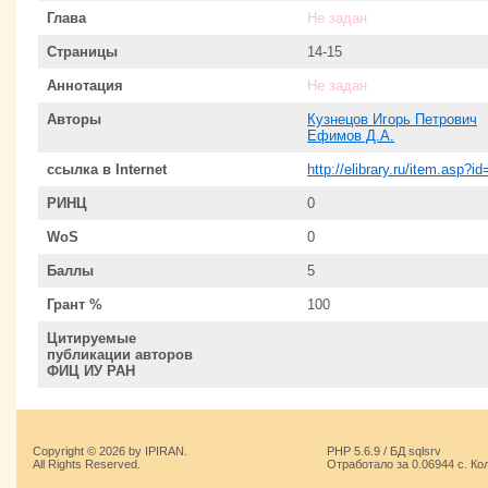
Глава
Не задан
Страницы
14-15
Аннотация
Не задан
Авторы
Кузнецов Игорь Петрович
Ефимов Д.А.
ссылка в Internet
http://elibrary.ru/item.asp?
РИНЦ
0
WoS
0
Баллы
5
Грант %
100
Цитируемые
публикации авторов
ФИЦ ИУ РАН
Copyright © 2026 by IPIRAN.
PHP 5.6.9 / БД sqlsrv
All Rights Reserved.
Отработало за 0.06944 с. Ко