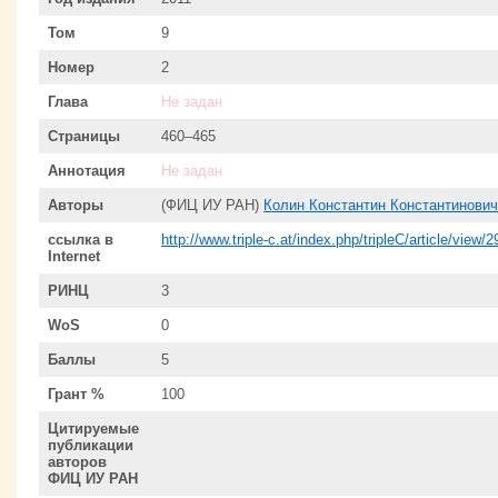
Том
9
Номер
2
Глава
Не задан
Страницы
460–465
Аннотация
Не задан
Авторы
(ФИЦ ИУ РАН)
Колин Константин Константинович
ссылка в
http://www.triple-c.at/index.php/tripleC/article/view/2
Internet
РИНЦ
3
WoS
0
Баллы
5
Грант %
100
Цитируемые
публикации
авторов
ФИЦ ИУ РАН