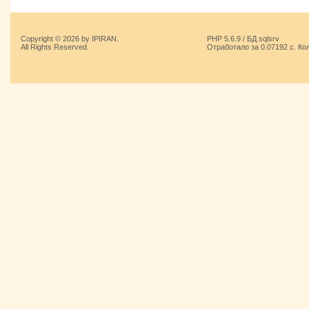
Copyright © 2026 by IPIRAN.
PHP 5.6.9 / БД sqlsrv
All Rights Reserved.
Отработало за 0.07192 с. Ко