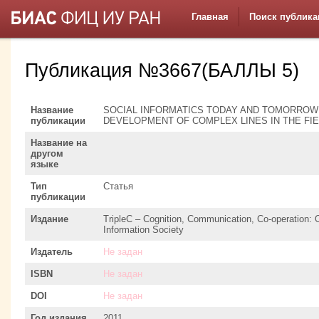
Главная
Поиск публика
Публикация №3667(БАЛЛЫ 5)
Название
SOCIAL INFORMATICS TODAY AND TOMORROW
публикации
DEVELOPMENT OF COMPLEX LINES IN THE FIE
Название на
другом
языке
Тип
Статья
публикации
Издание
TripleC – Cognition, Communication, Co-operation: 
Information Society
Издатель
Не задан
ISBN
Не задан
DOI
Не задан
Год издания
2011