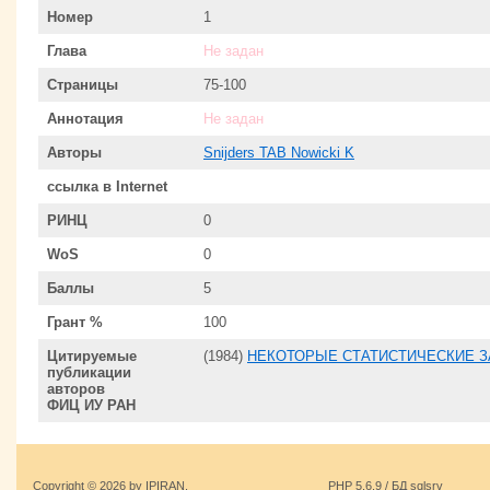
Номер
1
Глава
Не задан
Страницы
75-100
Аннотация
Не задан
Авторы
Snijders TAB Nowicki K
ссылка в Internet
РИНЦ
0
WoS
0
Баллы
5
Грант %
100
Цитируемые
(1984)
НЕКОТОРЫЕ СТАТИСТИЧЕСКИЕ З
публикации
авторов
ФИЦ ИУ РАН
Copyright © 2026 by IPIRAN.
PHP 5.6.9 / БД sqlsrv