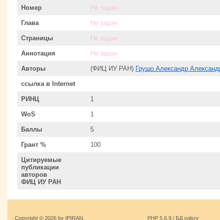
Номер
Не задан
Глава
Не задан
Страницы
Не задан
Аннотация
Не задан
Авторы
(ФИЦ ИУ РАН)
Грушо Александр Александ
ссылка в Internet
РИНЦ
1
WoS
1
Баллы
5
Грант %
100
Цитируемые
публикации
авторов
ФИЦ ИУ РАН
Copyright © 2026 by IPIRAN.
PHP 5.6.9 / БД sqlsrv