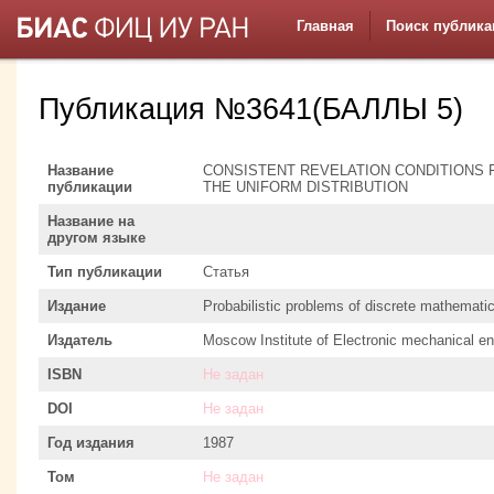
Главная
Поиск публика
Публикация №3641(БАЛЛЫ 5)
Название
CONSISTENT REVELATION CONDITIONS 
публикации
THE UNIFORM DISTRIBUTION
Название на
другом языке
Тип публикации
Статья
Издание
Probabilistic problems of discrete mathemati
Издатель
Moscow Institute of Electronic mechanical en
ISBN
Не задан
DOI
Не задан
Год издания
1987
Том
Не задан