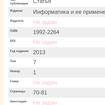
Статья
публикации
Издание
Информатика и ее примен
Издатель
Не задан
ISBN
1992-2264
DOI
Не задан
Год издания
2013
Том
7
Номер
1
Глава
Не задан
Страницы
70-81
Аннотация
Не задан