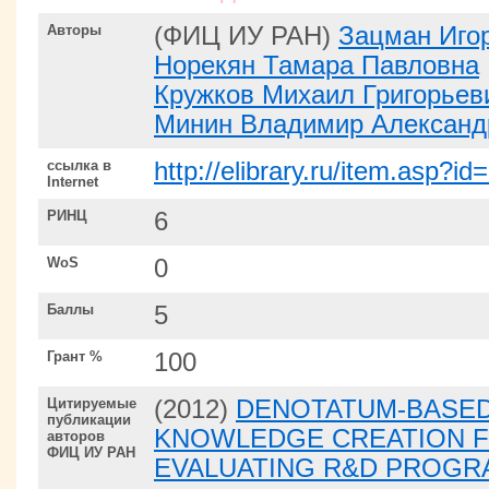
Авторы
(ФИЦ ИУ РАН)
Зацман Иго
Норекян Тамара Павловна
Кружков Михаил Григорьев
Минин Владимир Александ
ссылка в
http://elibrary.ru/item.asp?i
Internet
РИНЦ
6
WoS
0
Баллы
5
Грант %
100
Цитируемые
(2012)
DENOTATUM-BASED
публикации
KNOWLEDGE CREATION F
авторов
ФИЦ ИУ РАН
EVALUATING R&D PROGR