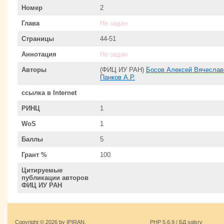
Номер
2
Глава
Не задан
Страницы
44-51
Аннотация
Не задан
Авторы
(ФИЦ ИУ РАН)
Босов Алексей Вячеслав
Панков А.Р.
ссылка в Internet
РИНЦ
1
WoS
1
Баллы
5
Грант %
100
Цитируемые
публикации авторов
ФИЦ ИУ РАН
Copyright © 2026 by IPIRAN.
PHP 5.6.9 / БД sqlsrv