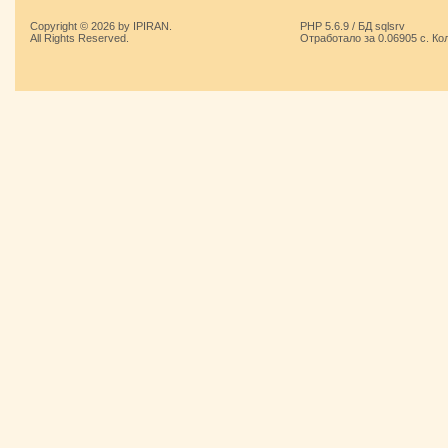
Copyright © 2026 by IPIRAN.
PHP 5.6.9 / БД sqlsrv
All Rights Reserved.
Отработало за 0.06905 с. Ко