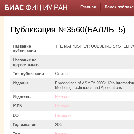
Главная
Поиск публика
Публикация №3560(БАЛЛЫ 5)
Название
THE MAP/MSP/1/R QUEUEING SYSTEM 
публикации
Название на
другом языке
Тип публикации
Статья
Издание
Proceedings of ASMTA 2005: 12th Internation
Modelling Techniques and Applications
Издатель
Не задан
ISBN
Не задан
DOI
Не задан
Год издания
2005
Том
Не задан