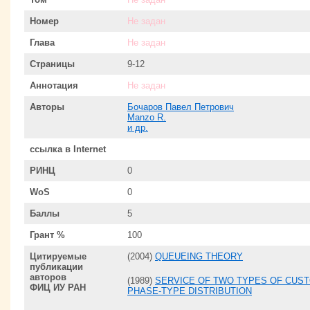
Номер
Не задан
Глава
Не задан
Страницы
9-12
Аннотация
Не задан
Авторы
Бочаров Павел Петрович
Manzo R.
и др.
ссылка в Internet
РИНЦ
0
WoS
0
Баллы
5
Грант %
100
Цитируемые
(2004)
QUEUEING THEORY
публикации
авторов
(1989)
SERVICE OF TWO TYPES OF CUST
ФИЦ ИУ РАН
PHASE-TYPE DISTRIBUTION