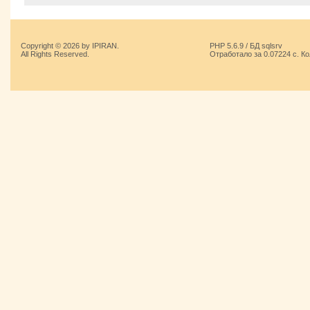
Copyright © 2026 by IPIRAN.
PHP 5.6.9 / БД sqlsrv
All Rights Reserved.
Отработало за 0.07224 с. К