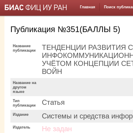
Главная
Поиск публика
Публикация №351(БАЛЛЫ 5)
Название
ТЕНДЕНЦИИ РАЗВИТИЯ 
публикации
ИНФОКОММУНИКАЦИОНН
УЧЁТОМ КОНЦЕПЦИИ СЕ
ВОЙН
Название на
другом
языке
Тип
Статья
публикации
Издание
Системы и средства инфор
Издатель
Не задан