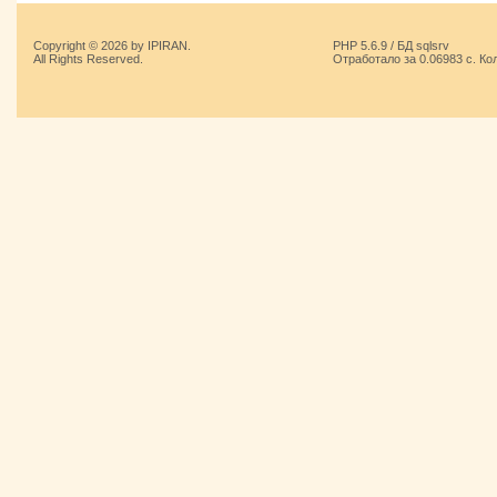
Copyright © 2026 by IPIRAN.
PHP 5.6.9 / БД sqlsrv
All Rights Reserved.
Отработало за 0.06983 с. Ко