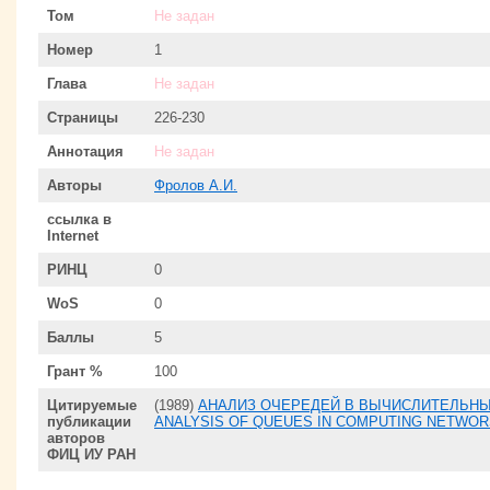
Том
Не задан
Номер
1
Глава
Не задан
Страницы
226-230
Аннотация
Не задан
Авторы
Фролов А.И.
ссылка в
Internet
РИНЦ
0
WoS
0
Баллы
5
Грант %
100
Цитируемые
(1989)
АНАЛИЗ ОЧЕРЕДЕЙ В ВЫЧИСЛИТЕЛЬНЫХ
публикации
ANALYSIS OF QUEUES IN COMPUTING NETWOR
авторов
ФИЦ ИУ РАН