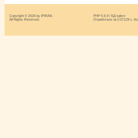
Copyright © 2026 by IPIRAN.
PHP 5.6.9 / БД sqlsrv
All Rights Reserved.
Отработало за 0.07129 с. К