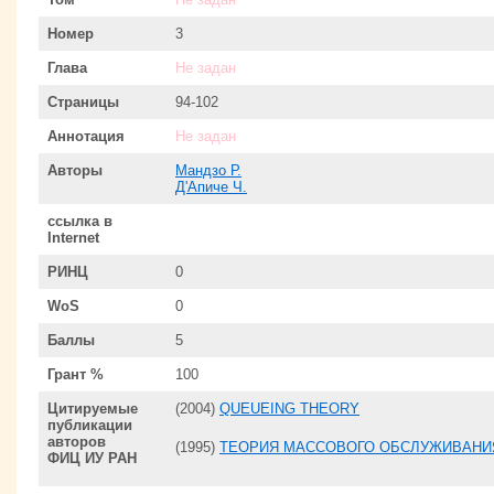
Номер
3
Глава
Не задан
Страницы
94-102
Аннотация
Не задан
Авторы
Мандзо Р.
Д'Апиче Ч.
ссылка в
Internet
РИНЦ
0
WoS
0
Баллы
5
Грант %
100
Цитируемые
(2004)
QUEUEING THEORY
публикации
авторов
(1995)
ТЕОРИЯ МАССОВОГО ОБСЛУЖИВАНИЯ
ФИЦ ИУ РАН