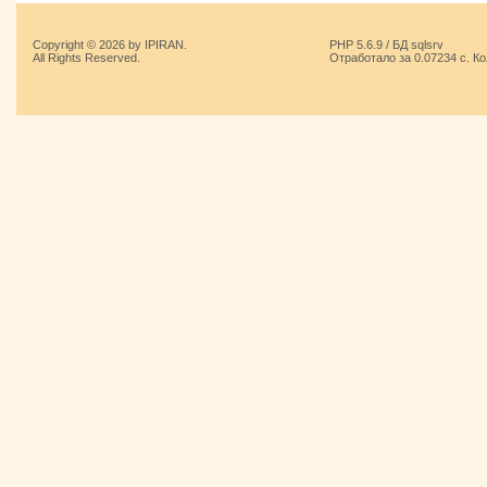
Copyright © 2026 by IPIRAN.
PHP 5.6.9 / БД sqlsrv
All Rights Reserved.
Отработало за 0.07234 с. К