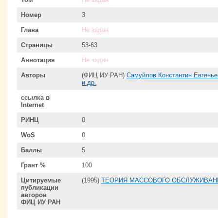
Номер
3
Глава
Не задан
Страницы
53-63
Аннотация
Не задан
Авторы
(ФИЦ ИУ РАН)
Самуйлов Константин Евгенье
и др.
ссылка в
Internet
РИНЦ
0
WoS
0
Баллы
5
Грант %
100
Цитируемые
(1995)
ТЕОРИЯ МАССОВОГО ОБСЛУЖИВАНИ
публикации
авторов
ФИЦ ИУ РАН