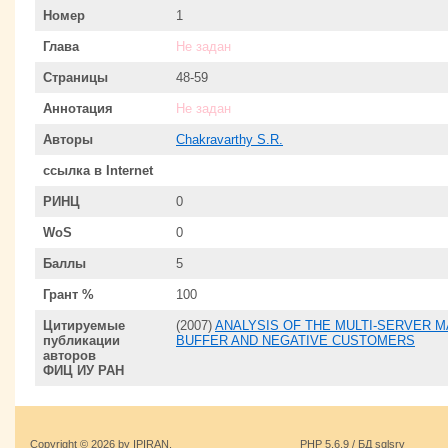
Номер
1
Глава
Не задан
Страницы
48-59
Аннотация
Не задан
Авторы
Chakravarthy S.R.
ссылка в Internet
РИНЦ
0
WoS
0
Баллы
5
Грант %
100
Цитируемые
(2007)
ANALYSIS OF THE MULTI-SERVER 
публикации
BUFFER AND NEGATIVE CUSTOMERS
авторов
ФИЦ ИУ РАН
Copyright © 2026 by IPIRAN.
PHP 5.6.9 / БД sqlsrv